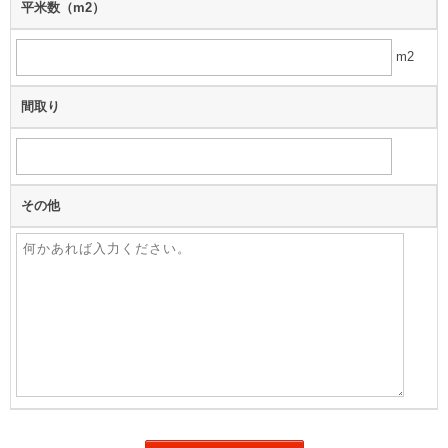
平米数（m
2
）
m
2
間取り
その他