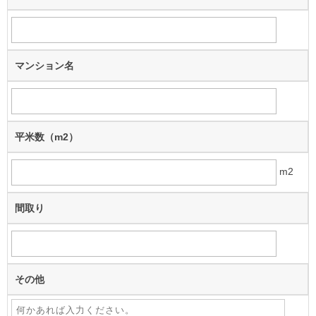
マンション名
平米数（m
2
）
m
2
間取り
その他