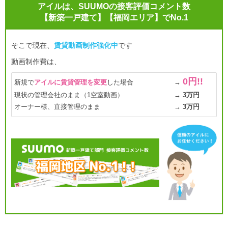
アイルは、SUUMOの接客評価コメント数
【新築一戸建て】【福岡エリア】でNo.1
そこで現在、
賃貸動画制作強化中
です
動画制作費は、
0円!!
新規で
アイルに賃貸管理を変更
した場合
→
現状の管理会社のまま（1空室動画）
→
3万円
オーナー様、直接管理のまま
→
3万円