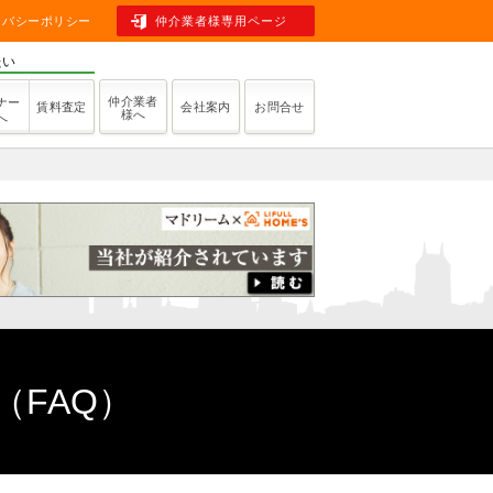
イバシーポリシー
仲介業者様専用ページ
たい
仲介業者
ナー
賃料査定
会社案内
お問合せ
様へ
へ
FAQ）