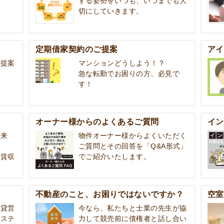
する姿勢をいつも、いつまでも大
切にしていきます。
定期借家契約のご提案
アイ
ご提案
マンションどうしよう！？
急な転勤でお困りの方、必見で
す！
オーナー様からのよくあるご質問
イン
出来
物件オーナー様からよくいただく
ご質問とその回答を「Q&A形式」
家賃収
でご紹介いたします。
不動産のこと、お困りではないですか？
空室
賃貸営
今なら、私たちと士業の先生が協
システ
力して競売前に債権者と話し合い