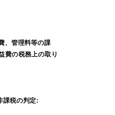
費、管理料等の課
益費の税務上の取り
課税の判定: