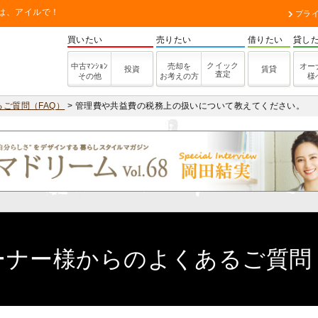
.は、アイルで！
プラ
買いたい
売りたい
借りたい
貸し
クイック
中古ﾏﾝｼｮﾝ
売却を
オー
投資
賃貸
査定
その他
お考えの方
様
ご質問（FAQ）
>
管理費や共益費の税務上の扱いについて教えてください。
ーナー様からのよくあるご質問（