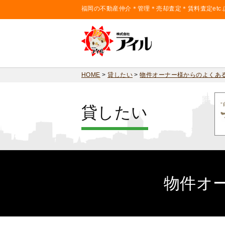
福岡の不動産仲介＊管理＊売却査定＊賃料査定etc
HOME
>
貸したい
>
物件オーナー様からのよくある
貸したい
物件オ