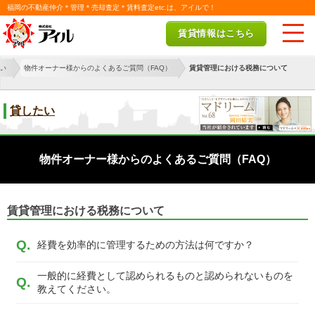
福岡の不動産仲介＊管理＊売却査定＊賃料査定etc.は、アイルで！
賃貸情報はこちら
い
物件オーナー様からのよくあるご質問（FAQ）
賃貸管理における税務について
貸したい
物件オーナー様からのよくあるご質問（FAQ）
賃貸管理における税務について
経費を効率的に管理するための方法は何ですか？
一般的に経費として認められるものと認められないものを
教えてください。