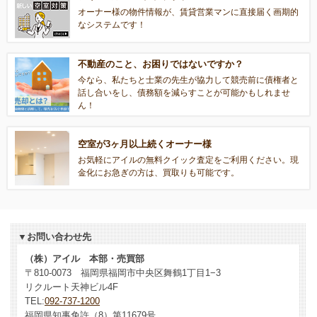
オーナー様の物件情報が、賃貸営業マンに直接届く画期的
なシステムです！
不動産のこと、お困りではないですか？
今なら、私たちと士業の先生が協力して競売前に債権者と
話し合いをし、債務額を減らすことが可能かもしれませ
ん！
空室が3ヶ月以上続くオーナー様
お気軽にアイルの無料クイック査定をご利用ください。現
金化にお急ぎの方は、買取りも可能です。
▼お問い合わせ先
（株）アイル 本部・売買部
〒810-0073 福岡県福岡市中央区舞鶴1丁目1−3
リクルート天神ビル4F
TEL:
092-737-1200
福岡県知事免許（8）第11679号