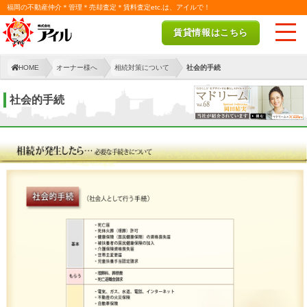
福岡の不動産仲介＊管理＊売却査定＊賃料査定etc.は、アイルで！
賃貸情報はこちら
HOME
オーナー様へ
相続対策について
社会的手続
社会的手続